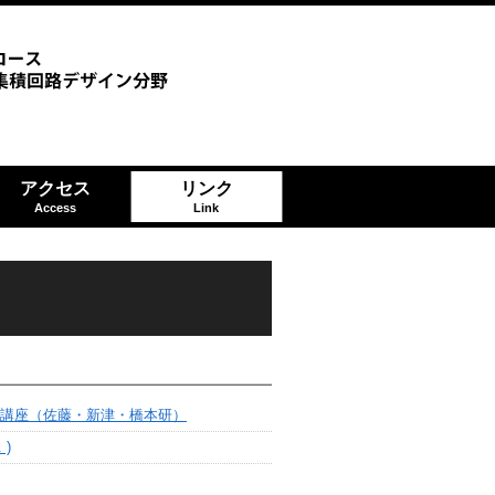
アクセス
リンク
Access
Link
講座（佐藤・新津・橋本研）
 )