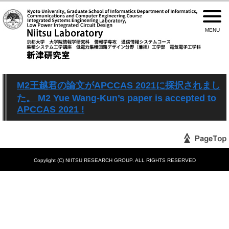
M2王越君の論文がAPCCAS 2021に採択されまし
た。 M2 Yue Wang-Kun’s paper is accepted to
APCCAS 2021 !
Copylight (C) NIITSU RESEARCH GROUP. ALL RIGHTS RESERVED