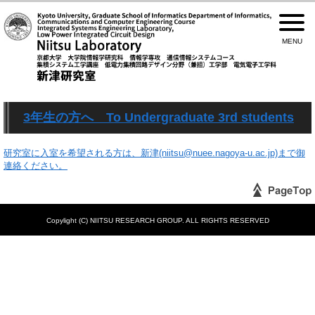
3年生の方へ To Undergraduate 3rd students
研究室に入室を希望される方は、新津(niitsu@nuee.nagoya-u.ac.jp)まで御
連絡ください。
Copylight (C) NIITSU RESEARCH GROUP. ALL RIGHTS RESERVED